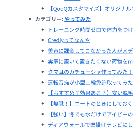
【QooQカスタマイズ】オリジナ
カテゴリー:
やってみた
トレーニング時間ゼロで体力をつ
Credlyってなんや
美容に課金してこなかった人がメデ
実家に置いて置きたくない荷物をmin
クマ耳のカチューシャ作ってみた
運転音痴が小型二輪免許取ってみ
【おすすめ？効果ある？】安い脱毛
【無職！】ニートのときにしておく
【強い】冬でも水だけでアイビー
ディアウォールで壁掛けテレビに