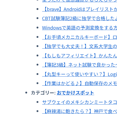
【brave】Androidはプレイ
CBT試験簿記2級に独学で合格した
Windowsで英語の予測変換をする
【お手頃メカニカルキーボード】ロジ
【独学でも大丈夫！】文系大学生の
【もしもアフィリエイト】かんた
【簿記3級】ネット試験で良かった
【丸型キーって使いやすい？】Logi
【作業はかどる♪】自動保存のメ
カテゴリー:
おでかけスポット
サブウェイのメキシカンミートタ
【麻辣湯に飽きたら？】神戸で食べ