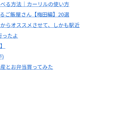
調べる方法｜カーリルの使い方
るご飯屋さん【梅田編】20選
たからオススメさせて、しかも駅近
行ったよ
編】
)
土産とお弁当買ってみた