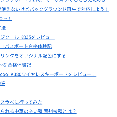
リストが使えないけどバックグラウンド再生で対応しよう！
よ～！
方法
クール K835をレビュー
ITパスポート合格体験記
んリンクをオリジナル配色にする
～な合格体験記
cool K380ワイヤレスキーボードをレビュー！
モ帳
コス食べに行ってみた
られる中華の辛い麺 蘭州拉麺とは？