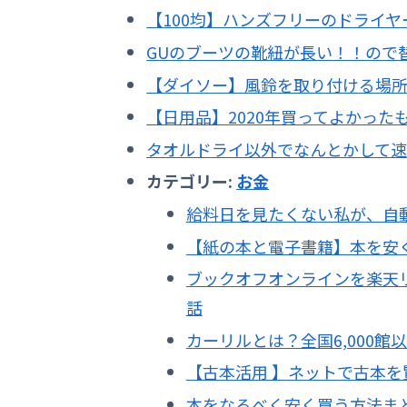
【100均】ハンズフリーのドライ
GUのブーツの靴紐が長い！！ので
【ダイソー】風鈴を取り付ける場
【日用品】2020年買ってよかった
タオルドライ以外でなんとかして
カテゴリー:
お金
給料日を見たくない私が、自
【紙の本と電子書籍】本を安
ブックオフオンラインを楽天
話
カーリルとは？全国6,000
【古本活用 】ネットで古本
本をなるべく安く買う方法ま