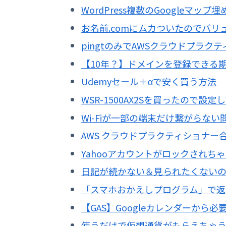
WordPress複数のGoogleマップ
お名前.comにムカついたのでバ
pingtのみでAWSクラウドプラク
【10年？】ドメインを登録できる
Udemyセール＋αで安く買う方法
WSR-1500AX2Sを買ったので設定
Wi-Fiが一部の端末だけ繋がらな
AWS クラウドプラクティショナー
Yahooアカウントがロックされちゃ
日記が続かない＆見られたくない
「スマホおかえしプログラム」で返
【GAS】Googleカレンダーか
使うだけで仮想通貨がもらえちゃう