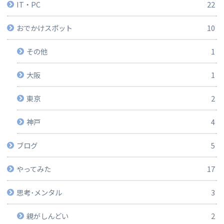
IT・PC
22
おでかけスポット
10
その他
1
大阪
1
東京
2
神戸
4
ブログ
5
やってみた
17
思考･メンタル
3
親がしんどい
2