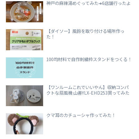
神戸の麻辣湯めぐってみた➜6店舗行ったよ
【ダイソー】風鈴を取り付ける場所作っ
た！
100均材料で自作刺繍枠スタンドをつくる！
【ワンルームこれでいいやん】収納コンパ
クトな扇風機 山善YLX-EHD253買ってみた
クマ耳のカチューシャ作ってみた！