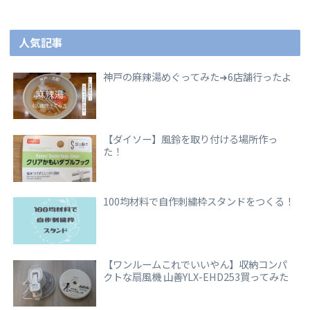
人気記事
神戸の麻辣湯めぐってみた➜6店舗行ったよ
【ダイソー】風鈴を取り付ける場所作っ
た！
100均材料で自作刺繍枠スタンドをつくる！
【ワンルームこれでいいやん】収納コンパ
クトな扇風機 山善YLX-EHD253買ってみた