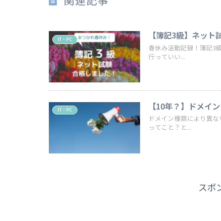
【簿記3級】ネット
IT・PC
春休み活動記録！簿記3級
行っていい...
【10年？】ドメイ
IT・PC
ドメイン種類により異な
ってこと？と...
スポ