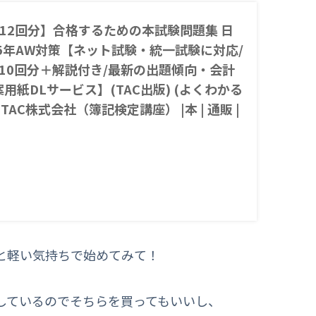
12回分】合格するための本試験問題集 日
25年AW対策【ネット試験・統一試験に対応/
10回分＋解説付き/最新の出題傾向・会計
用紙DLサービス】(TAC出版) (よくわかる
 TAC株式会社（簿記検定講座） |本 | 通販 |
株式会社（簿記検定講座）の【本試験タイプ12回分】合格
集 日商簿記2級 2025…
と軽い気持ちで始めてみて！
しているのでそちらを買ってもいいし、