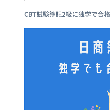
CBT試験簿記2級に独学で合