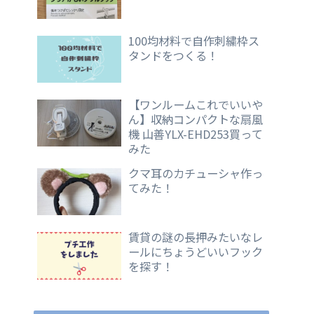
100均材料で自作刺繍枠ス
タンドをつくる！
【ワンルームこれでいいや
ん】収納コンパクトな扇風
機 山善YLX-EHD253買って
みた
クマ耳のカチューシャ作っ
てみた！
賃貸の謎の長押みたいなレ
ールにちょうどいいフック
を探す！