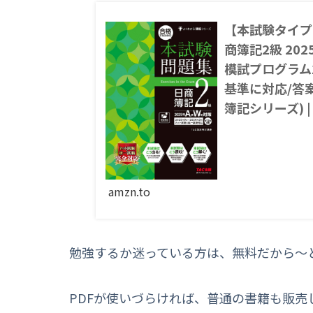
【本試験タイプ
商簿記2級 20
模試プログラム
基準に対応/答案
簿記シリーズ) |
Amazon
AmazonでTAC
するための本試験問題
amzn.to
勉強するか迷っている方は、無料だから～
PDFが使いづらければ、普通の書籍も販売