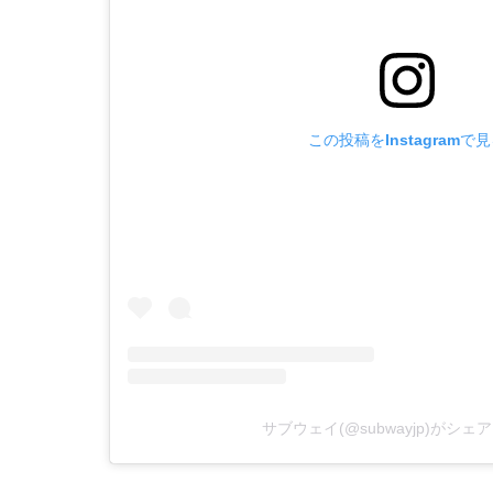
この投稿をInstagramで
サブウェイ(@subwayjp)がシ