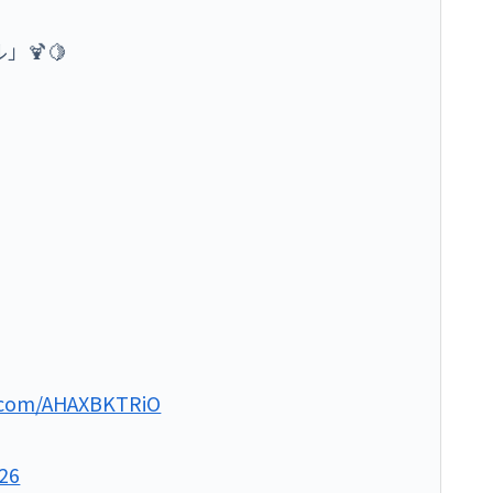
🍹🍋
r.com/AHAXBKTRiO
026