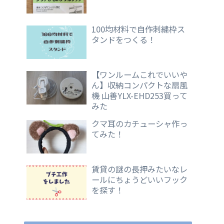
100均材料で自作刺繍枠ス
タンドをつくる！
【ワンルームこれでいいや
ん】収納コンパクトな扇風
機 山善YLX-EHD253買って
みた
クマ耳のカチューシャ作っ
てみた！
賃貸の謎の長押みたいなレ
ールにちょうどいいフック
を探す！