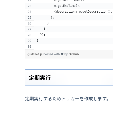
          e.getEndTime(),
          {description: e.getDescription(),
        );
      }
    }
  });
}
gistfile1.js
hosted with ❤ by
GitHub
定期実行
定期実行するためトリガーを作成します。