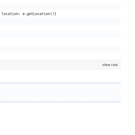
 location: e.getLocation()}
view raw