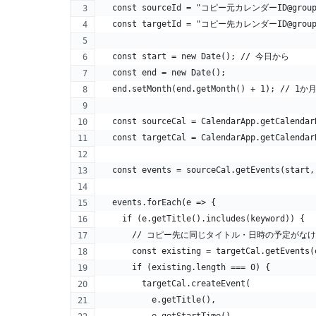
  const sourceId = "コピー元カレンダーID@group.c
  const targetId = "コピー先カレンダーID@group.c
  const start = new Date(); // 今日から
  const end = new Date();
  end.setMonth(end.getMonth() + 1); 
  const sourceCal = CalendarApp.getCalendar
  const targetCal = CalendarApp.getCalendar
  const events = sourceCal.getEvents(start,
  events.forEach(e => {
    if (e.getTitle().includes(keyword)) {
      // コピー先に同じタイトル・日時の予定がな
      const existing = targetCal.getEvents(
      if (existing.length === 0) {
        targetCal.createEvent(
          e.getTitle(),
          e.getStartTime(),