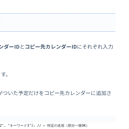
ンダーID
と
コピー先カレンダーID
にそれぞれ入力
ます。
がついた予定だけをコピー先カレンダーに追加さ
ード2", "キーワード3"]; // ← 特定の名前（部分一致OK）