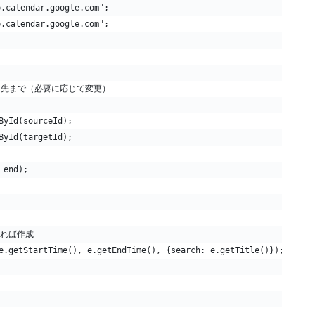
alendar.google.com";
alendar.google.com";
// 1か月先まで（必要に応じて変更）
ById(sourceId);
ById(targetId);
 end);
ければ作成
e.getStartTime(), e.getEndTime(), {search: e.getTitle()});