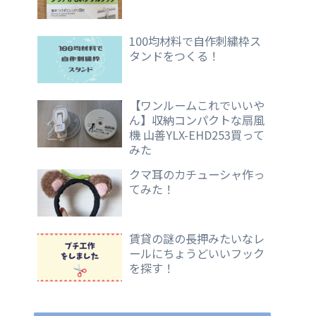
100均材料で自作刺繍枠ス
タンドをつくる！
【ワンルームこれでいいや
ん】収納コンパクトな扇風
機 山善YLX-EHD253買って
みた
クマ耳のカチューシャ作っ
てみた！
賃貸の謎の長押みたいなレ
ールにちょうどいいフック
を探す！