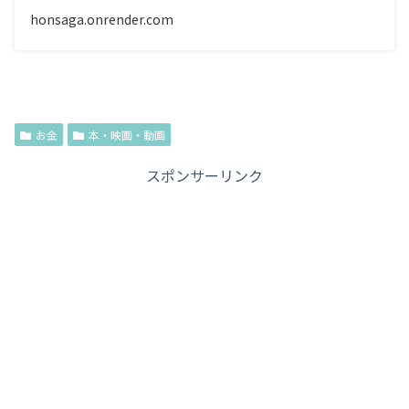
honsaga.onrender.com
お金
本・映画・動画
スポンサーリンク