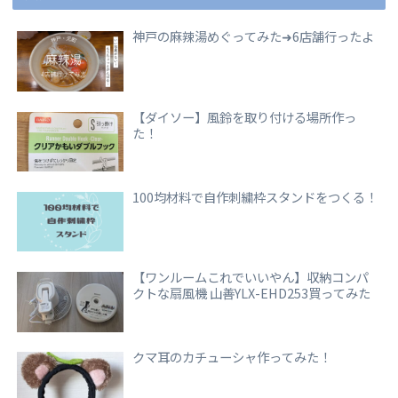
神戸の麻辣湯めぐってみた➜6店舗行ったよ
【ダイソー】風鈴を取り付ける場所作っ
た！
100均材料で自作刺繍枠スタンドをつくる！
【ワンルームこれでいいやん】収納コンパ
クトな扇風機 山善YLX-EHD253買ってみた
クマ耳のカチューシャ作ってみた！