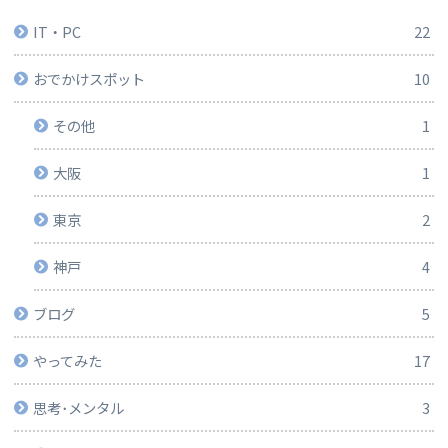
IT・PC
22
おでかけスポット
10
その他
1
大阪
1
東京
2
神戸
4
ブログ
5
やってみた
17
思考･メンタル
3