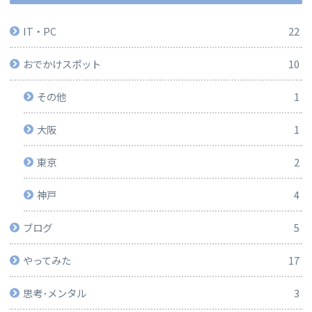
IT・PC
22
おでかけスポット
10
その他
1
大阪
1
東京
2
神戸
4
ブログ
5
やってみた
17
思考･メンタル
3