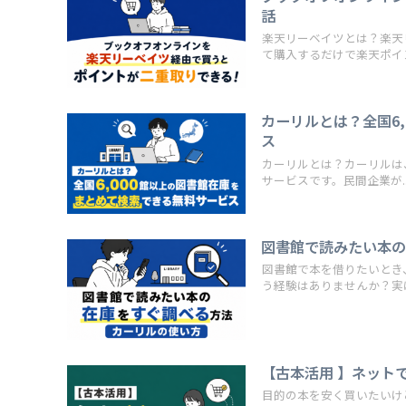
話
楽天リーベイツとは？楽天
て購入するだけで楽天ポイント
カーリルとは？全国6
ス
カーリルとは？カーリルは、
サービスです。民間企業が..
図書館で読みたい本
図書館で本を借りたいとき
う経験はありませんか？実は図
【古本活用 】ネット
目的の本を安く買いたいけ