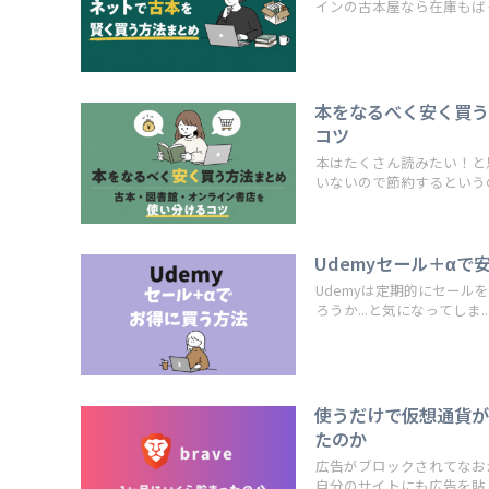
インの古本屋なら在庫もばっち
本をなるべく安く買
コツ
本はたくさん読みたい！と
いないので節約するというのも
Udemyセール＋αで
Udemyは定期的にセー
ろうか...と気になってしま..
使うだけで仮想通貨が
たのか
広告がブロックされてなお
自分のサイトにも広告を貼..