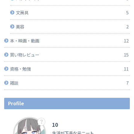
文房具
5
美容
2
本・映画・動画
12
買い物レビュー
15
資格・勉強
11
雑談
7
Profile
10
生活が下手な元ニート