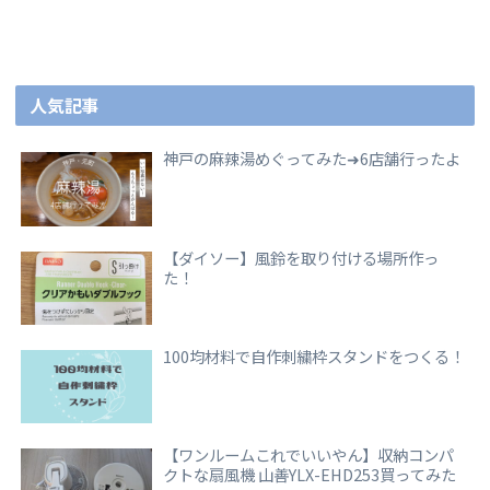
人気記事
神戸の麻辣湯めぐってみた➜6店舗行ったよ
【ダイソー】風鈴を取り付ける場所作っ
た！
100均材料で自作刺繍枠スタンドをつくる！
【ワンルームこれでいいやん】収納コンパ
クトな扇風機 山善YLX-EHD253買ってみた