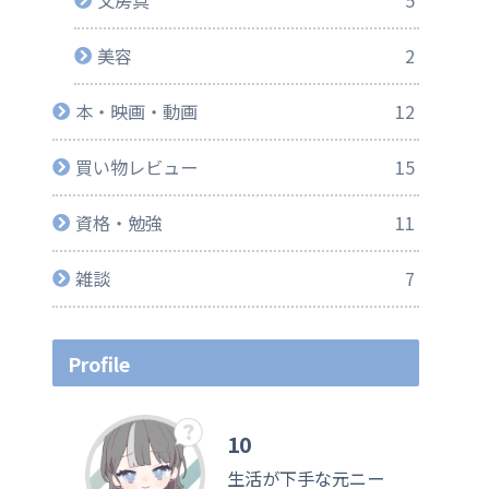
美容
2
本・映画・動画
12
買い物レビュー
15
資格・勉強
11
雑談
7
Profile
10
生活が下手な元ニー