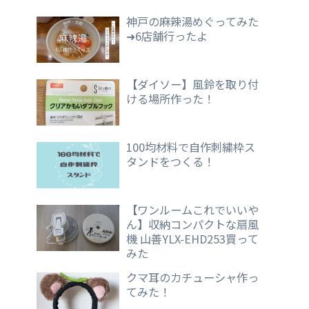
神戸の麻辣湯めぐってみた
➜6店舗行ったよ
【ダイソー】風鈴を取り付
ける場所作った！
100均材料で自作刺繍枠ス
タンドをつくる！
【ワンルームこれでいいや
ん】収納コンパクトな扇風
機 山善YLX-EHD253買って
みた
クマ耳のカチューシャ作っ
てみた！