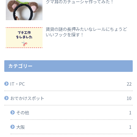
クマ耳のカチューシャ作ってみた！
賃貸の謎の長押みたいなレールにちょうど
いいフックを探す！
カテゴリー
IT・PC
22
おでかけスポット
10
その他
1
大阪
1