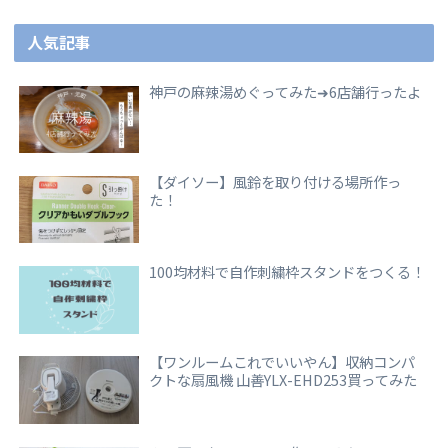
人気記事
神戸の麻辣湯めぐってみた➜6店舗行ったよ
【ダイソー】風鈴を取り付ける場所作っ
た！
100均材料で自作刺繍枠スタンドをつくる！
【ワンルームこれでいいやん】収納コンパ
クトな扇風機 山善YLX-EHD253買ってみた