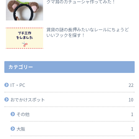
クマ耳のカチューシャ作ってみた！
賃貸の謎の長押みたいなレールにちょうど
いいフックを探す！
カテゴリー
IT・PC
22
おでかけスポット
10
その他
1
大阪
1