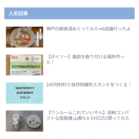
人気記事
神戸の麻辣湯めぐってみた➜6店舗行ったよ
【ダイソー】風鈴を取り付ける場所作っ
た！
100均材料で自作刺繍枠スタンドをつくる！
【ワンルームこれでいいやん】収納コンパ
クトな扇風機 山善YLX-EHD253買ってみた