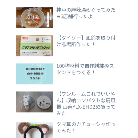
神戸の麻辣湯めぐってみた
➜6店舗行ったよ
【ダイソー】風鈴を取り付
ける場所作った！
100均材料で自作刺繍枠ス
タンドをつくる！
【ワンルームこれでいいや
ん】収納コンパクトな扇風
機 山善YLX-EHD253買って
みた
クマ耳のカチューシャ作っ
てみた！