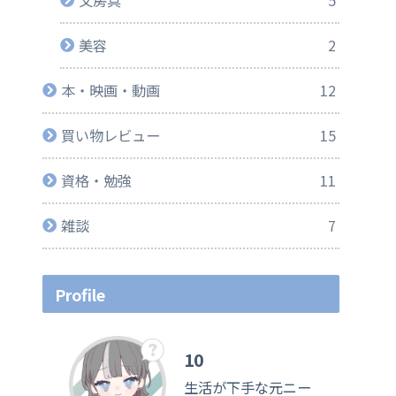
文房具
5
美容
2
本・映画・動画
12
買い物レビュー
15
資格・勉強
11
雑談
7
Profile
10
生活が下手な元ニー