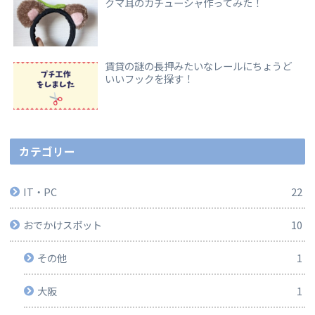
クマ耳のカチューシャ作ってみた！
賃貸の謎の長押みたいなレールにちょうど
いいフックを探す！
カテゴリー
IT・PC
22
おでかけスポット
10
その他
1
大阪
1