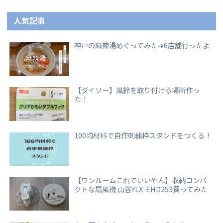
人気記事
神戸の麻辣湯めぐってみた➜6店舗行ったよ
【ダイソー】風鈴を取り付ける場所作っ
た！
100均材料で自作刺繍枠スタンドをつくる！
【ワンルームこれでいいやん】収納コンパ
クトな扇風機 山善YLX-EHD253買ってみた