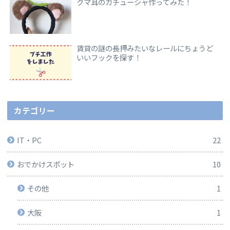
クマ耳のカチューシャ作ってみた！
賃貸の謎の長押みたいなレールにちょうど
いいフックを探す！
カテゴリー
IT・PC
22
おでかけスポット
10
その他
1
大阪
1