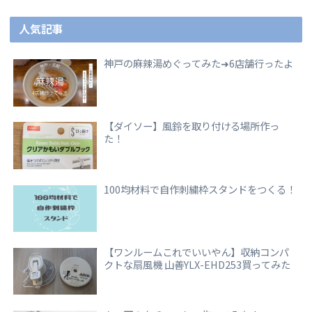
人気記事
神戸の麻辣湯めぐってみた➜6店舗行ったよ
【ダイソー】風鈴を取り付ける場所作っ
た！
100均材料で自作刺繍枠スタンドをつくる！
【ワンルームこれでいいやん】収納コンパ
クトな扇風機 山善YLX-EHD253買ってみた